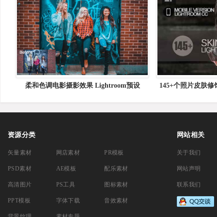
柔和色调电影摄影效果 Lightroom预设
145+个照片皮肤修饰
【Orange＆Teal】 26 Orange &#038; Teal
绑包
Lightroom Presets
资源分类
网站相关
矢量素材
网店素材
PR模板
关于我们
PSD素材
AE模板
配乐素材
网站声明
高清图片
PS工具
图标素材
联系我们
PPT模板
字体下载
音效素材
背景纹理
素材专题