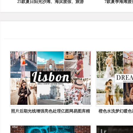
25款夏日阳光沙滩、海滨渡假、旅游
7款夏季海滩渡
照片后期光线增强亮色处理亿图网易图库精
橙色水洗梦幻暖色
选LR预设 Lisbon Mobile &amp; Desktop
Dreamland Mob
Lightroom Presets
Lightr