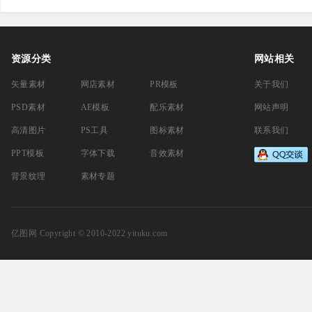
Infographic
Shopifie v4 &
资源分类
网站相关
矢量素材
网店素材
PR模板
关于我们
PSD素材
AE模板
配乐素材
网站声明
高清图片
PS工具
图标素材
联系我们
PPT模板
字体下载
音效素材
背景纹理
素材专题
亿图网
Copyright © 2010-2022 yituku.com