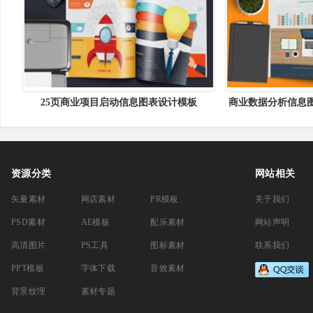
25页商业项目启动信息图表设计模板
商业数据分析信息
Business Start Up Infographic Design 25
计模板 CEO Infograp
Pages
资源分类
网站相关
矢量素材
网店素材
PR模板
关于我们
PSD素材
AE模板
配乐素材
网站声明
高清图片
PS工具
图标素材
联系我们
PPT模板
字体下载
音效素材
背景纹理
素材专题