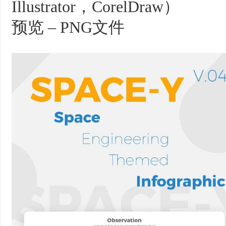
Illustrator，CorelDraw）
预览 – PNG文件